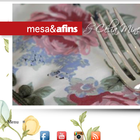
Menu
≡