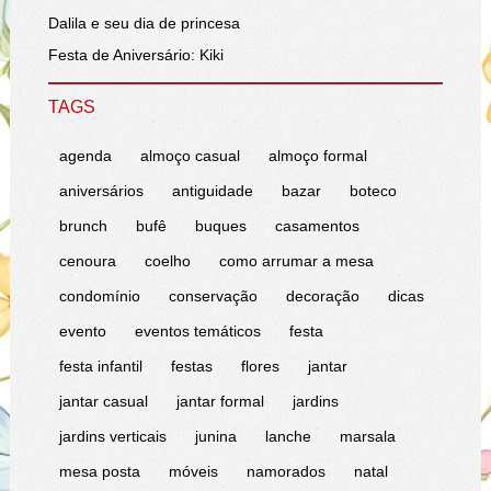
Dalila e seu dia de princesa
Festa de Aniversário: Kiki
TAGS
agenda
almoço casual
almoço formal
aniversários
antiguidade
bazar
boteco
brunch
bufê
buques
casamentos
cenoura
coelho
como arrumar a mesa
condomínio
conservação
decoração
dicas
evento
eventos temáticos
festa
festa infantil
festas
flores
jantar
jantar casual
jantar formal
jardins
jardins verticais
junina
lanche
marsala
mesa posta
móveis
namorados
natal