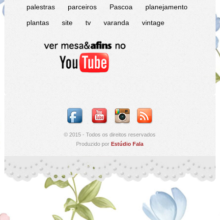
palestras
parceiros
Pascoa
planejamento
plantas
site
tv
varanda
vintage
© 2015 - Todos os direitos reservados
Produzido por
Estúdio Fala