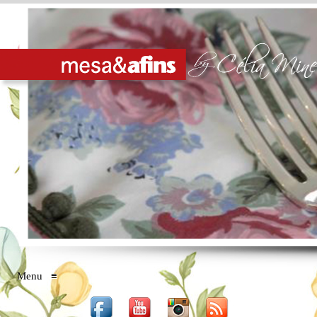
Menu
≡