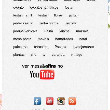
evento
eventos temáticos
festa
festa infantil
festas
flores
jantar
jantar casual
jantar formal
jardins
jardins verticais
junina
lanche
marsala
mesa posta
móveis
namorados
natal
palestras
parceiros
Pascoa
planejamento
plantas
site
tv
varanda
vintage