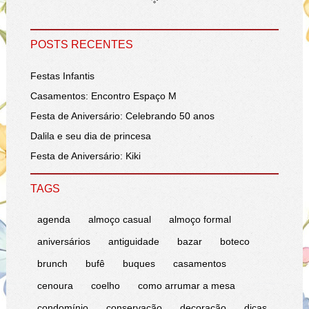
POSTS RECENTES
Festas Infantis
Casamentos: Encontro Espaço M
Festa de Aniversário: Celebrando 50 anos
Dalila e seu dia de princesa
Festa de Aniversário: Kiki
TAGS
agenda
almoço casual
almoço formal
aniversários
antiguidade
bazar
boteco
brunch
bufê
buques
casamentos
cenoura
coelho
como arrumar a mesa
condomínio
conservação
decoração
dicas