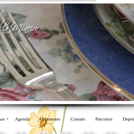
sas
Agenda
Orçamento
Contato
Parceiros
Depoi