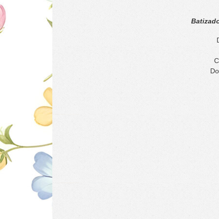
Batizado
C
Do