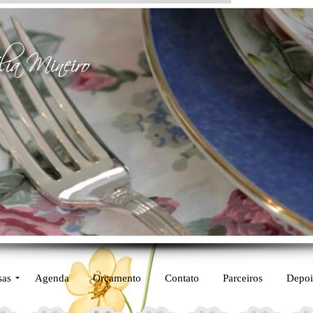
sas
Agenda
Orçamento
Contato
Parceiros
Depoi