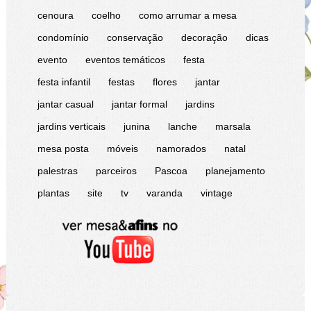
cenoura
coelho
como arrumar a mesa
condomínio
conservação
decoração
dicas
evento
eventos temáticos
festa
festa infantil
festas
flores
jantar
jantar casual
jantar formal
jardins
jardins verticais
junina
lanche
marsala
mesa posta
móveis
namorados
natal
palestras
parceiros
Pascoa
planejamento
plantas
site
tv
varanda
vintage