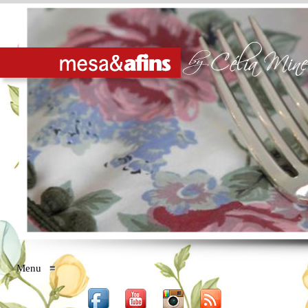
Menu
≡