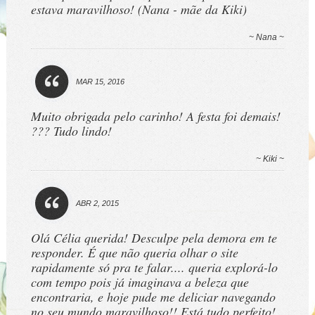
estava maravilhoso! (Nana - mãe da Kiki)
~ Nana ~
MAR 15, 2016
Muito obrigada pelo carinho! A festa foi demais!
??? Tudo lindo!
~ Kiki ~
ABR 2, 2015
Olá Célia querida! Desculpe pela demora em te
responder. É que não queria olhar o site
rapidamente só pra te falar.... queria explorá-lo
com tempo pois já imaginava a beleza que
encontraria, e hoje pude me deliciar navegando
no seu mundo maravilhoso!! Está tudo perfeito!