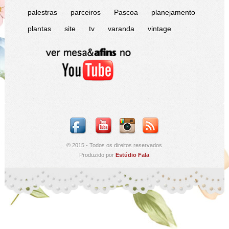
palestras
parceiros
Pascoa
planejamento
plantas
site
tv
varanda
vintage
© 2015 - Todos os direitos reservados
Produzido por
Estúdio Fala